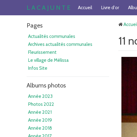
L A C A J U N T E
Accueil
Livre d'or
Alb
Pages
Accuei
Actualités communales
11 
Archives actualités communales
Fleurissement
Le village de Mélissa
Infos Site
Albums photos
Année 2023
Photos 2022
Année 2021
Année 2019
Année 2018
Année 2017