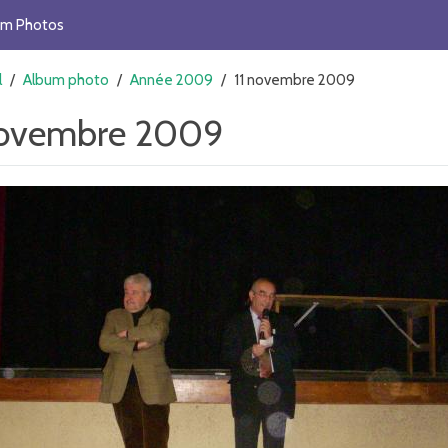
um Photos
l
/
Album photo
/
Année 2009
/
11 novembre 2009
novembre 2009