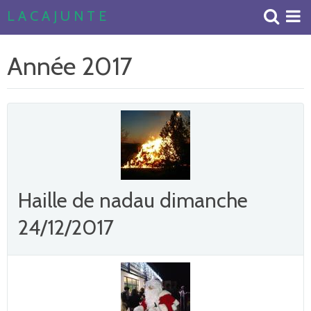
L A C A J U N T E
Accueil
Année 2017
Livre d'or
Album Photos
Haille de nadau dimanche
24/12/2017