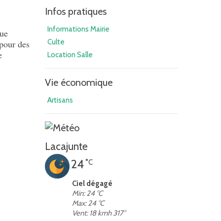
Infos pratiques
Informations Mairie
que
Culte
 pour des
e
Location Salle
Vie économique
Artisans
Lacajunte
24
°C
Ciel dégagé
Min: 24 °C
Max: 24 °C
Vent: 18 kmh 317°