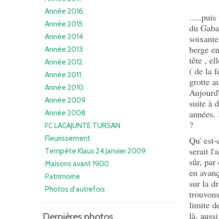
Année 2016
.....pui
Année 2015
du Gabas
Année 2014
soixante
berge en
Année 2013
tête , el
Année 2012
( de la 
Année 2011
grotte a
Année 2010
Aujourd'
Année 2009
suite à 
années. 
Année 2008
?
FC LACAJUNTE TURSAN
Fleurissement
Qu' est-
serait l
Tempête Klaus 24 Janvier 2009
sûr, par
Maisons avant 1900
en avanç
Patrimoine
sur la d
Photos d'autrefois
trouvons
limite d
là, auss
Dernières photos