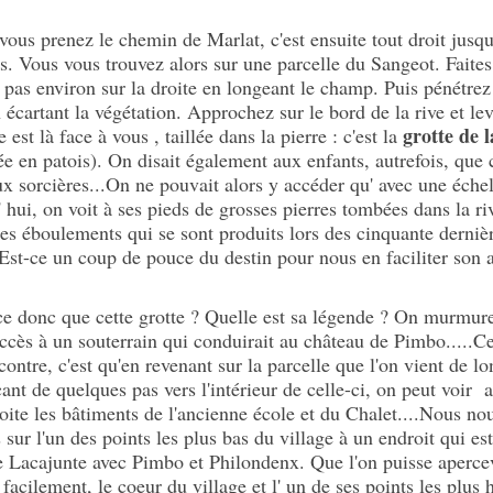
s vous prenez le chemin de Marlat, c'est ensuite tout droit jusq
. Vous vous trouvez alors sur une parcelle du Sangeot. Faites
 pas environ sur la droite en longeant le champ. Puis pénétrez 
 écartant la végétation. Approchez sur le bord de la rive et lev
grotte de 
le est là face à vous , taillée dans la pierre : c'est la
fée en patois). On disait également aux enfants, autrefois, que c
ux sorcières...On ne pouvait alors y accéder qu' avec une échel
 hui, on voit à ses pieds de grosses pierres tombées dans la ri
des éboulements qui se sont produits lors des cinquante derniè
Est-ce un coup de pouce du destin pour nous en faciliter son
ce donc que cette grotte ? Quelle est sa légende ? On murmu
'accès à un souterrain qui conduirait au château de Pimbo.....Ce
 contre, c'est qu'en revenant sur la parcelle que l'on vient de lo
ant de quelques pas vers l'intérieur de celle-ci, on peut voir a
roite les bâtiments de l'ancienne école et du Chalet....Nous no
 sur l'un des points les plus bas du village à un endroit qui est
e Lacajunte avec Pimbo et Philondenx. Que l'on puisse apercev
i facilement, le coeur du village et l' un de ses points les plus 