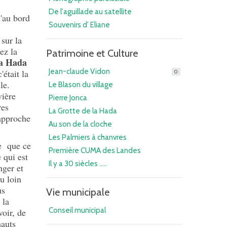
De l'aguillade au satellite
u'au bord
Souvenirs d' Eliane
sur la
ez la
Patrimoine et Culture
la Hada
Jean-claude Vidon
'était la
0
le.
Le Blason du village
vière
Pierre Jonca
res
La Grotte de la Hada
 approche
Au son de la cloche
Les Palmiers à chanvres
re que ce
Première CUMA des Landes
 qui est
Il y a 30 siècles .....
nger et
u loin
us
Vie municipale
 la
Conseil municipal
oir, de
hauts