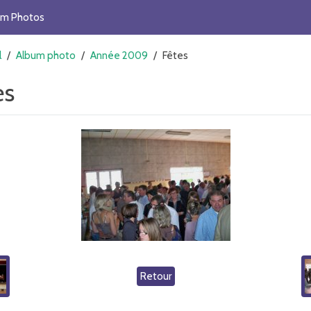
um Photos
l
/
Album photo
/
Année 2009
/
Fêtes
es
Retour