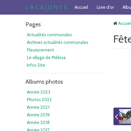
L A C A J U N T E
Accueil
Livre d'or
Alb
Pages
Accuei
Actualités communales
Fêt
Archives actualités communales
Fleurissement
Le village de Mélissa
Infos Site
Albums photos
Année 2023
Photos 2022
Année 2021
Année 2019
Année 2018
Année 2017