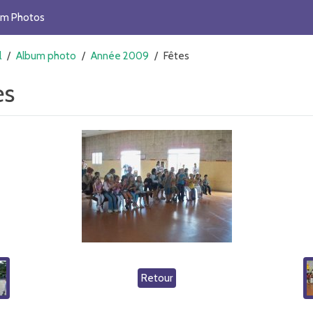
um Photos
l
/
Album photo
/
Année 2009
/
Fêtes
es
Retour