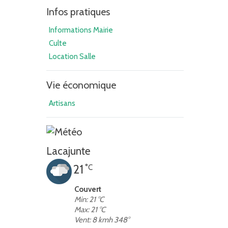
Infos pratiques
Informations Mairie
Culte
Location Salle
Vie économique
Artisans
Lacajunte
21
°C
Couvert
Min: 21 °C
Max: 21 °C
Vent: 8 kmh 348°