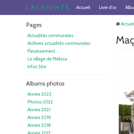
L A C A J U N T E
Accueil
Livre d'or
Alb
Pages
Accuei
Actualités communales
Maç
Archives actualités communales
Fleurissement
Le village de Mélissa
Infos Site
Albums photos
Année 2023
Photos 2022
Année 2021
Année 2019
Année 2018
Année 2017