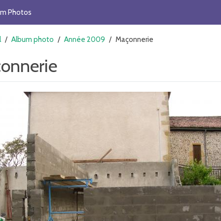
um Photos
l
/
Album photo
/
Année 2009
/
Maçonnerie
onnerie