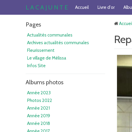
L A C A J U N T E
Accueil
Livre d'or
Alb
Pages
Accuei
Actualités communales
Rep
Archives actualités communales
Fleurissement
Le village de Mélissa
Infos Site
Albums photos
Année 2023
Photos 2022
Année 2021
Année 2019
Année 2018
Année 2017