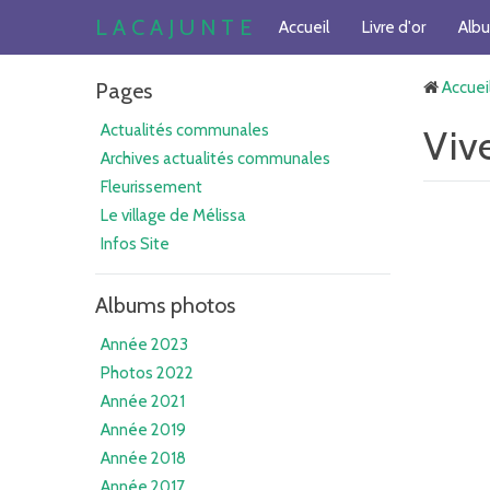
L A C A J U N T E
Accueil
Livre d'or
Alb
Pages
Accuei
Actualités communales
Vive
Archives actualités communales
Fleurissement
Le village de Mélissa
Infos Site
Albums photos
Année 2023
Photos 2022
Année 2021
Année 2019
Année 2018
Année 2017