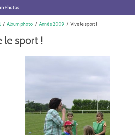
um Photos
l
/
Album photo
/
Année 2009
/
Vive le sport !
 le sport !