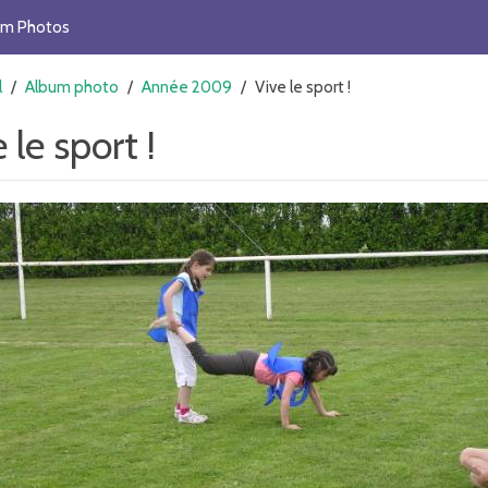
um Photos
l
/
Album photo
/
Année 2009
/
Vive le sport !
 le sport !