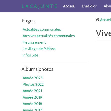
L A C A J U N T E
Accueil
Livre d'or
Alb
Pages
Accuei
Actualités communales
Vive
Archives actualités communales
Fleurissement
Le village de Mélissa
Infos Site
Albums photos
Année 2023
Photos 2022
Année 2021
Année 2019
Année 2018
Année 2017