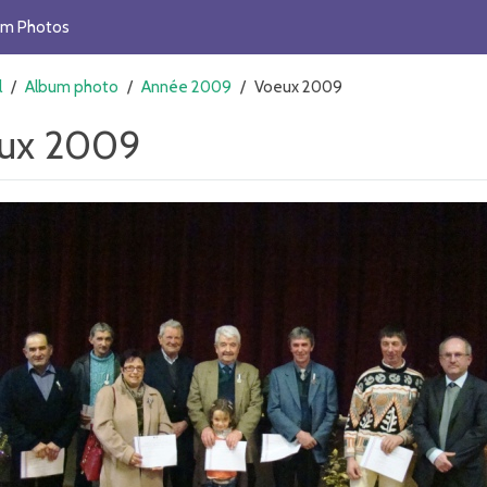
um Photos
l
/
Album photo
/
Année 2009
/
Voeux 2009
ux 2009