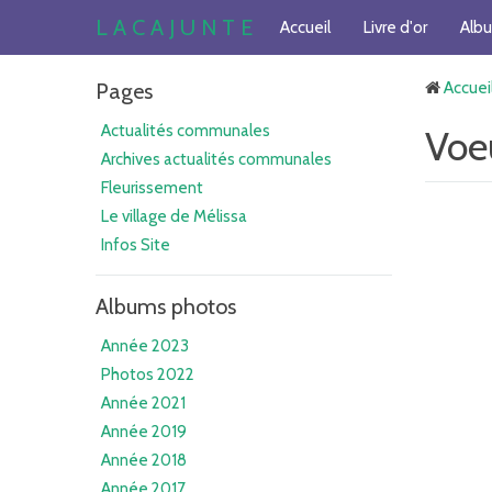
L A C A J U N T E
Accueil
Livre d'or
Alb
Pages
Accuei
Actualités communales
Voe
Archives actualités communales
Fleurissement
Le village de Mélissa
Infos Site
Albums photos
Année 2023
Photos 2022
Année 2021
Année 2019
Année 2018
Année 2017