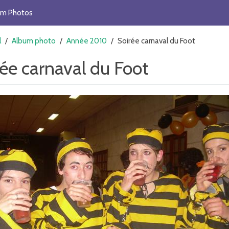
um Photos
l
/
Album photo
/
Année 2010
/
Soirée carnaval du Foot
rée carnaval du Foot