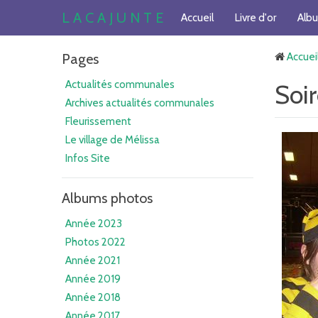
L A C A J U N T E
Accueil
Livre d'or
Alb
Pages
Accuei
Actualités communales
Soi
Archives actualités communales
Fleurissement
Le village de Mélissa
Infos Site
Albums photos
Année 2023
Photos 2022
Année 2021
Année 2019
Année 2018
Année 2017