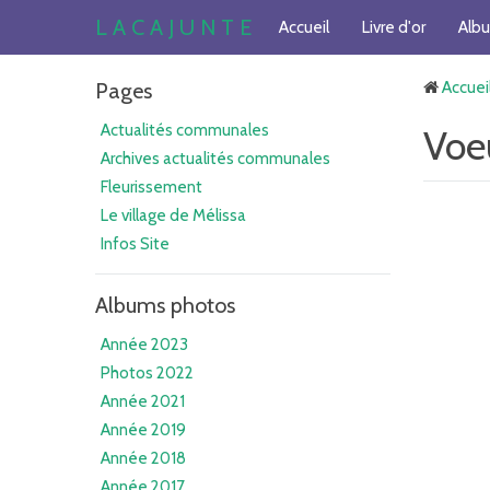
L A C A J U N T E
Accueil
Livre d'or
Alb
Pages
Accuei
Actualités communales
Voe
Archives actualités communales
Fleurissement
Le village de Mélissa
Infos Site
Albums photos
Année 2023
Photos 2022
Année 2021
Année 2019
Année 2018
Année 2017