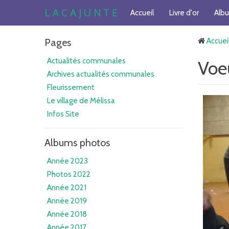
L A C A J U N T E
Accueil
Livre d'or
Alb
Pages
Accuei
Actualités communales
Voe
Archives actualités communales
Fleurissement
Le village de Mélissa
Infos Site
Albums photos
Année 2023
Photos 2022
Année 2021
Année 2019
Année 2018
Année 2017