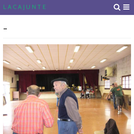
L A C A J U N T E
Accueil
-
Livre d'or
Album Photos