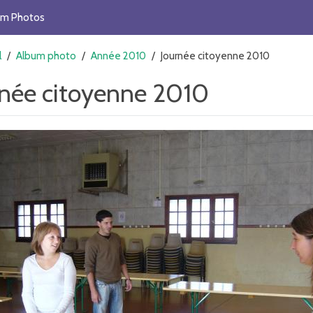
um Photos
l
/
Album photo
/
Année 2010
/
Journée citoyenne 2010
rnée citoyenne 2010