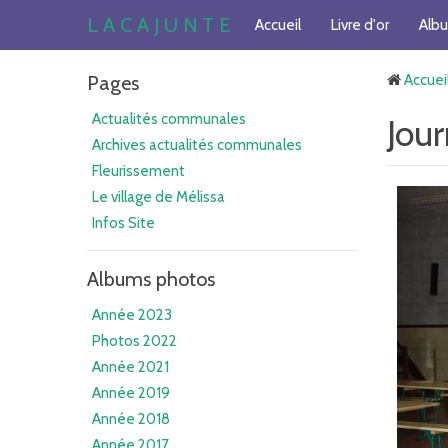
L A C A J U N T E
Accueil
Livre d'or
Alb
Pages
Accuei
Actualités communales
Jou
Archives actualités communales
Fleurissement
Le village de Mélissa
Infos Site
Albums photos
Année 2023
Photos 2022
Année 2021
Année 2019
Année 2018
Année 2017