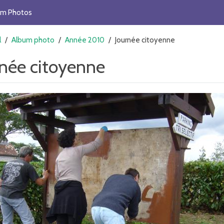
um Photos
l
/
Album photo
/
Année 2010
/
Journée citoyenne
rnée citoyenne