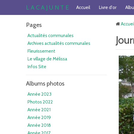
L A C A J U N T E
Accueil
Livre d'or
Alb
Pages
Accuei
Actualités communales
Jou
Archives actualités communales
Fleurissement
Le village de Mélissa
Infos Site
Albums photos
Année 2023
Photos 2022
Année 2021
Année 2019
Année 2018
Année 2017