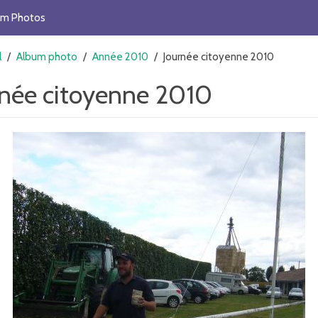
um Photos
l
/
Album photo
/
Année 2010
/
Journée citoyenne 2010
rnée citoyenne 2010