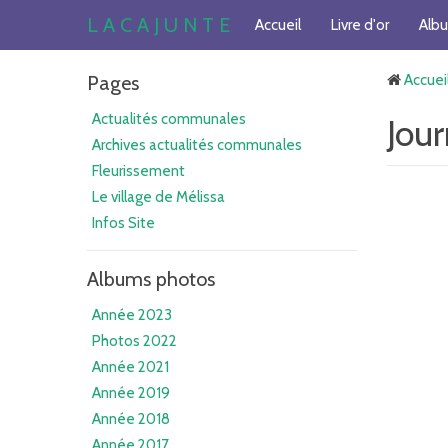
L A C A J U N T E
Accueil
Livre d'or
Alb
Pages
Accuei
Actualités communales
Jou
Archives actualités communales
Fleurissement
Le village de Mélissa
Infos Site
Albums photos
Année 2023
Photos 2022
Année 2021
Année 2019
Année 2018
Année 2017