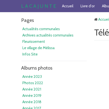
L A C A J U N T E
Accueil
Livre d'or
Alb
Pages
Accuei
Actualités communales
Tél
Archives actualités communales
Fleurissement
Le village de Mélissa
Infos Site
Albums photos
Année 2023
Photos 2022
Année 2021
Année 2019
Année 2018
Année 2017