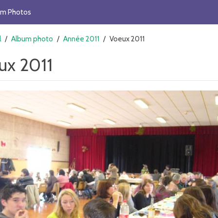
um Photos
l
/
Album photo
/
Année 2011
/
Voeux 2011
ux 2011