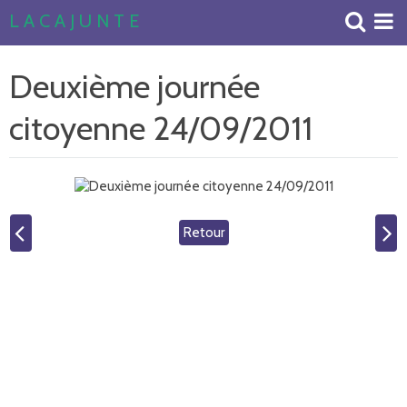
L A C A J U N T E
Accueil
Deuxième journée
Livre d'or
citoyenne 24/09/2011
Album Photos
Retour