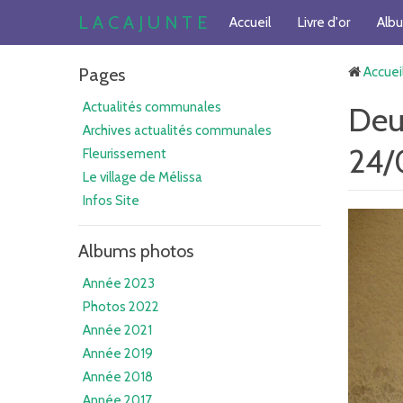
L A C A J U N T E
Accueil
Livre d'or
Alb
Pages
Accuei
Actualités communales
Deu
Archives actualités communales
24/
Fleurissement
Le village de Mélissa
Infos Site
Albums photos
Année 2023
Photos 2022
Année 2021
Année 2019
Année 2018
Année 2017