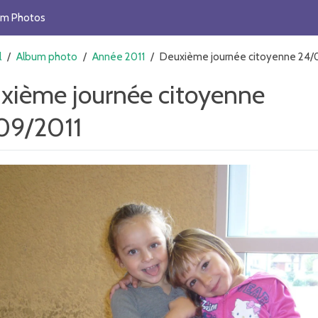
um Photos
l
/
Album photo
/
Année 2011
/
Deuxième journée citoyenne 24/
xième journée citoyenne
09/2011