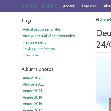
L A C A J U N T E
Accueil
Livre d'or
Alb
Pages
Accuei
Actualités communales
Deu
Archives actualités communales
24/
Fleurissement
Le village de Mélissa
Infos Site
Albums photos
Année 2023
Photos 2022
Année 2021
Année 2019
Année 2018
Année 2017