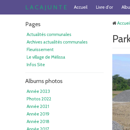
L A C A J U N T E
Accueil
Livre d'or
Alb
Pages
Accuei
Actualités communales
Par
Archives actualités communales
Fleurissement
Le village de Mélissa
Infos Site
Albums photos
Année 2023
Photos 2022
Année 2021
Année 2019
Année 2018
Année 2017