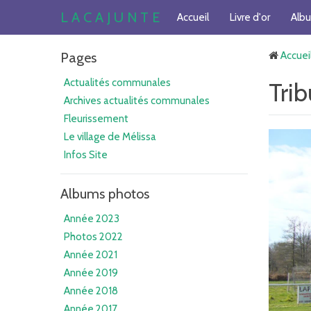
L A C A J U N T E
Accueil
Livre d'or
Alb
Pages
Accuei
Actualités communales
Trib
Archives actualités communales
Fleurissement
Le village de Mélissa
Infos Site
Albums photos
Année 2023
Photos 2022
Année 2021
Année 2019
Année 2018
Année 2017