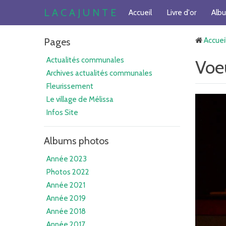
L A C A J U N T E
Accueil
Livre d'or
Alb
Pages
Accuei
Actualités communales
Voe
Archives actualités communales
Fleurissement
Le village de Mélissa
Infos Site
Albums photos
Année 2023
Photos 2022
Année 2021
Année 2019
Année 2018
Année 2017