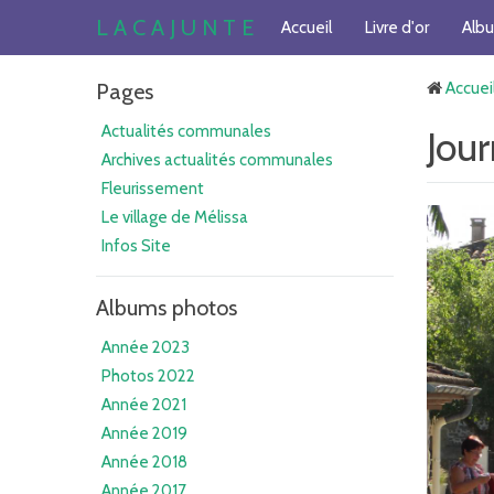
L A C A J U N T E
Accueil
Livre d'or
Alb
Pages
Accuei
Actualités communales
Jou
Archives actualités communales
Fleurissement
Le village de Mélissa
Infos Site
Albums photos
Année 2023
Photos 2022
Année 2021
Année 2019
Année 2018
Année 2017