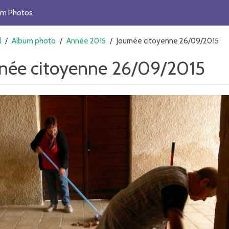
um Photos
l
/
Album photo
/
Année 2015
/
Journée citoyenne 26/09/2015
rnée citoyenne 26/09/2015