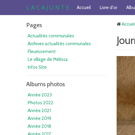
L A C A J U N T E
Accueil
Livre d'or
Alb
Pages
Accuei
Actualités communales
Jou
Archives actualités communales
Fleurissement
Le village de Mélissa
Infos Site
Albums photos
Année 2023
Photos 2022
Année 2021
Année 2019
Année 2018
Année 2017