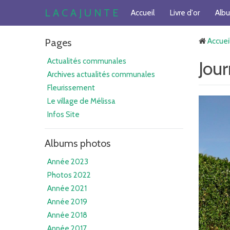
L A C A J U N T E
Accueil
Livre d'or
Alb
Pages
Accuei
Actualités communales
Jou
Archives actualités communales
Fleurissement
Le village de Mélissa
Infos Site
Albums photos
Année 2023
Photos 2022
Année 2021
Année 2019
Année 2018
Année 2017