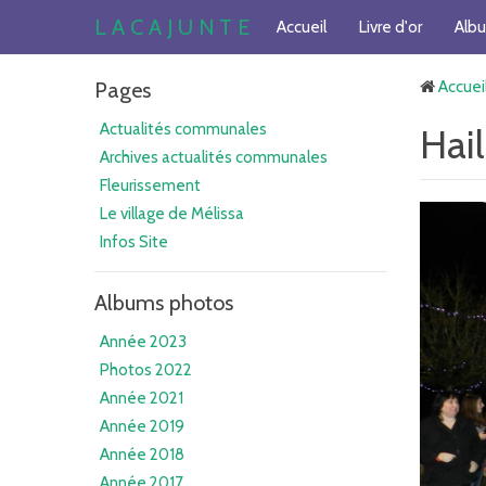
L A C A J U N T E
Accueil
Livre d'or
Alb
Pages
Accuei
Actualités communales
Hai
Archives actualités communales
Fleurissement
Le village de Mélissa
Infos Site
Albums photos
Année 2023
Photos 2022
Année 2021
Année 2019
Année 2018
Année 2017