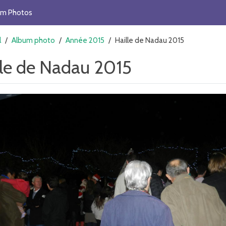
um Photos
l
/
Album photo
/
Année 2015
/
Haille de Nadau 2015
lle de Nadau 2015