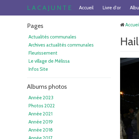
L A C A J U N T E
Accueil
Livre d'or
Alb
Pages
Accuei
Actualités communales
Hai
Archives actualités communales
Fleurissement
Le village de Mélissa
Infos Site
Albums photos
Année 2023
Photos 2022
Année 2021
Année 2019
Année 2018
Année 2017