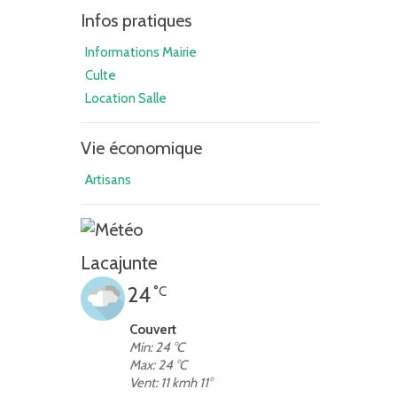
Infos pratiques
Informations Mairie
Culte
Location Salle
Vie économique
Artisans
Lacajunte
24
°C
Couvert
Min: 24 °C
Max: 24 °C
Vent: 11 kmh 11°