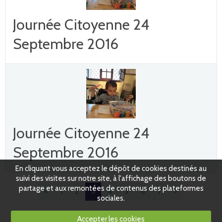
Journée Citoyenne 24
Septembre 2016
Journée Citoyenne 24
Septembre 2016
En cliquant vous acceptez le dépôt de cookies destinés au
suivi des visites sur notre site, à l'affichage des boutons de
partage et aux remontées de contenus des plateformes
<
1
2
3
4
5
6
7
>
sociales.
Accepter les cookies