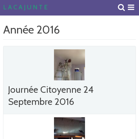
L A C A J U N T E
Accueil
Année 2016
Livre d'or
Album Photos
Journée Citoyenne 24
Septembre 2016