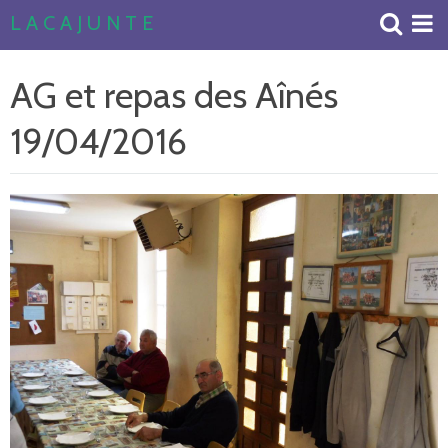
L A C A J U N T E
Accueil
AG et repas des Aînés
Livre d'or
19/04/2016
Album Photos