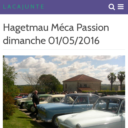
L A C A J U N T E
Accueil
Hagetmau Méca Passion
Livre d'or
dimanche 01/05/2016
Album Photos