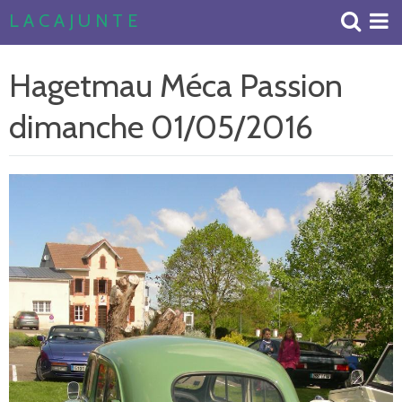
L A C A J U N T E
Accueil
Hagetmau Méca Passion
Livre d'or
dimanche 01/05/2016
Album Photos