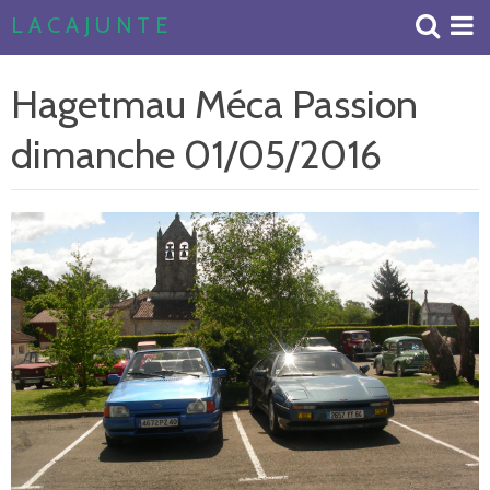
L A C A J U N T E
Accueil
Hagetmau Méca Passion
Livre d'or
dimanche 01/05/2016
Album Photos