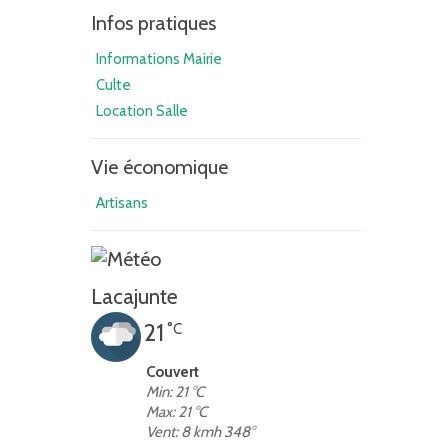
Infos pratiques
Informations Mairie
Culte
Location Salle
Vie économique
Artisans
Lacajunte
21
°C
Couvert
Min: 21 °C
Max: 21 °C
Vent: 8 kmh 348°