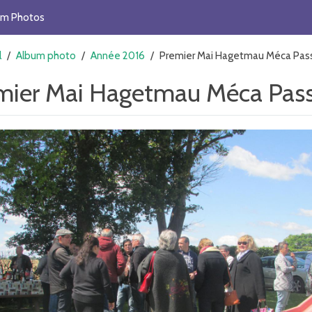
um Photos
l
/
Album photo
/
Année 2016
/
Premier Mai Hagetmau Méca Pas
mier Mai Hagetmau Méca Pas