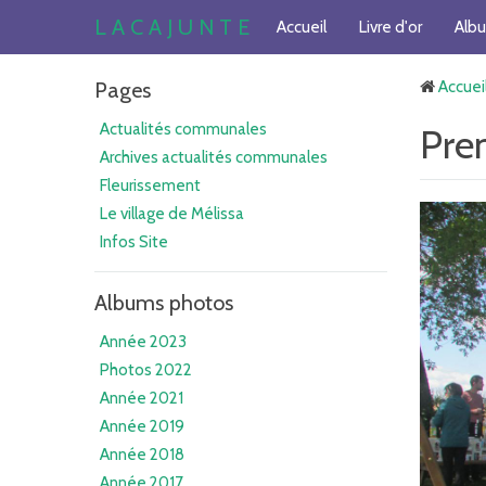
L A C A J U N T E
Accueil
Livre d'or
Alb
Pages
Accuei
Actualités communales
Pre
Archives actualités communales
Fleurissement
Le village de Mélissa
Infos Site
Albums photos
Année 2023
Photos 2022
Année 2021
Année 2019
Année 2018
Année 2017