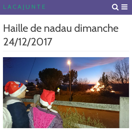
L A C A J U N T E
Accueil
Haille de nadau dimanche
Livre d'or
24/12/2017
Album Photos