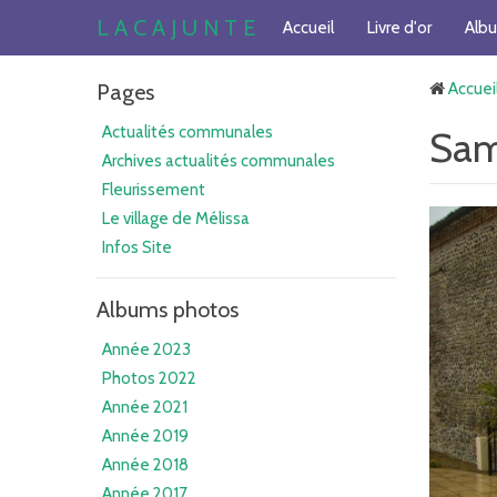
L A C A J U N T E
Accueil
Livre d'or
Alb
Pages
Accuei
Actualités communales
Sam
Archives actualités communales
Fleurissement
Le village de Mélissa
Infos Site
Albums photos
Année 2023
Photos 2022
Année 2021
Année 2019
Année 2018
Année 2017