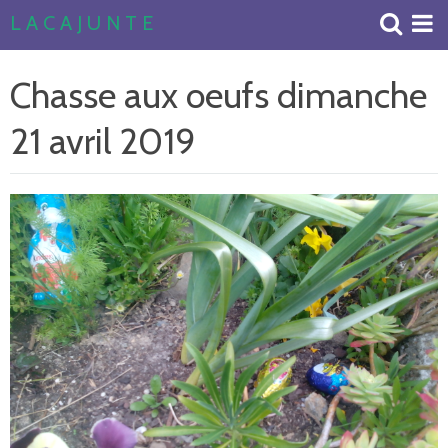
L A C A J U N T E
Accueil
Chasse aux oeufs dimanche
Livre d'or
21 avril 2019
Album Photos