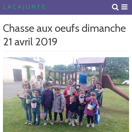
L A C A J U N T E
Accueil
Chasse aux oeufs dimanche
Livre d'or
21 avril 2019
Album Photos