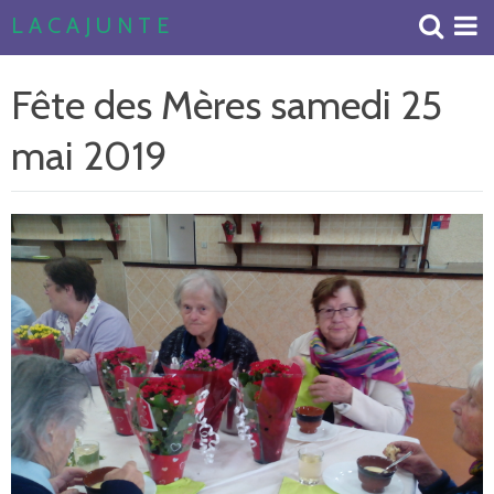
L A C A J U N T E
Accueil
Fête des Mères samedi 25
Livre d'or
mai 2019
Album Photos