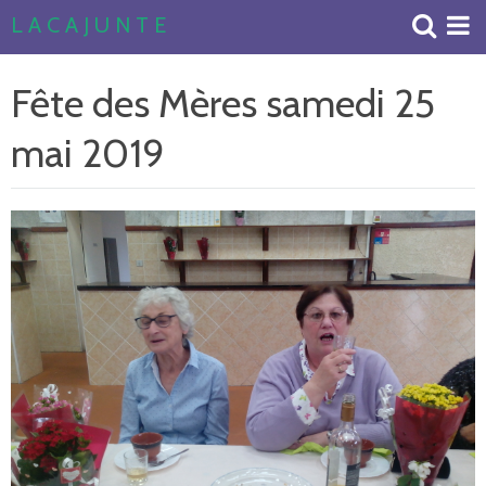
L A C A J U N T E
Accueil
Fête des Mères samedi 25
Livre d'or
mai 2019
Album Photos