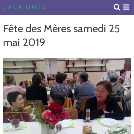
L A C A J U N T E
Accueil
Fête des Mères samedi 25
Livre d'or
mai 2019
Album Photos