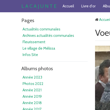
L A C A J U N T E
Accueil
Livre d'or
Alb
Pages
Accuei
Actualités communales
Voe
Archives actualités communales
Fleurissement
Le village de Mélissa
Infos Site
Albums photos
Année 2023
Photos 2022
Année 2021
Année 2019
Année 2018
Année 2017