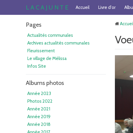
L A C A J U N T E
Accueil
Livre d'or
Alb
Pages
Accuei
Actualités communales
Voe
Archives actualités communales
Fleurissement
Le village de Mélissa
Infos Site
Albums photos
Année 2023
Photos 2022
Année 2021
Année 2019
Année 2018
Année 2017