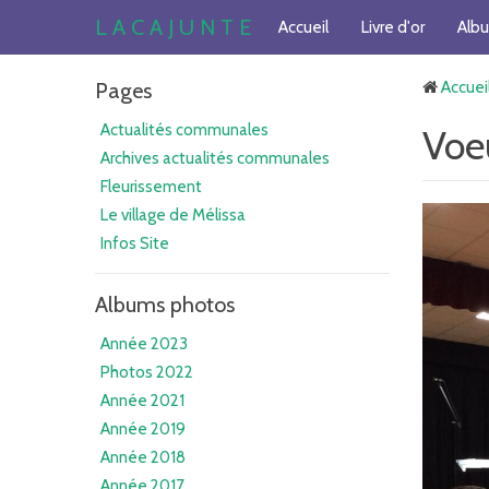
L A C A J U N T E
Accueil
Livre d'or
Alb
Pages
Accuei
Actualités communales
Voe
Archives actualités communales
Fleurissement
Le village de Mélissa
Infos Site
Albums photos
Année 2023
Photos 2022
Année 2021
Année 2019
Année 2018
Année 2017