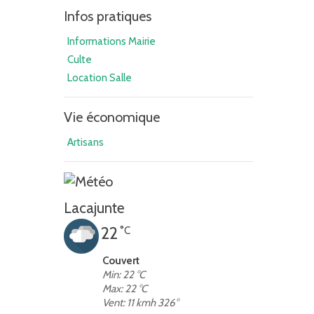
Infos pratiques
Informations Mairie
Culte
Location Salle
Vie économique
Artisans
Lacajunte
22
°C
Couvert
Min: 22 °C
Max: 22 °C
Vent: 11 kmh 326°