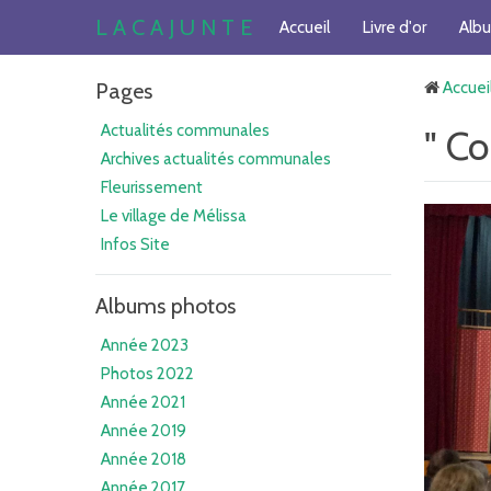
L A C A J U N T E
Accueil
Livre d'or
Alb
Pages
Accuei
Actualités communales
" C
Archives actualités communales
Fleurissement
Le village de Mélissa
Infos Site
Albums photos
Année 2023
Photos 2022
Année 2021
Année 2019
Année 2018
Année 2017