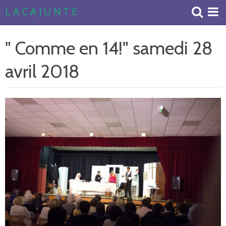
L A C A J U N T E
Accueil
" Comme en 14!" samedi 28
Livre d'or
avril 2018
Album Photos