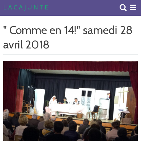
L A C A J U N T E
Accueil
" Comme en 14!" samedi 28
Livre d'or
avril 2018
Album Photos